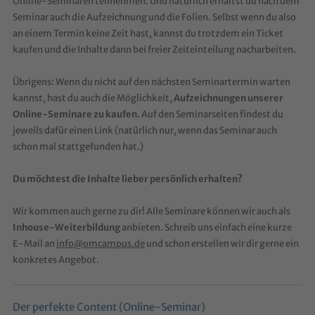
Online-Seminaren teilnehmen. Und natürlich erhältst du nach dem
Seminar auch die Aufzeichnung und die Folien. Selbst wenn du also
an einem Termin keine Zeit hast, kannst du trotzdem ein Ticket
kaufen und die Inhalte dann bei freier Zeiteinteilung nacharbeiten.
Übrigens: Wenn du nicht auf den nächsten Seminartermin warten
kannst, hast du auch die Möglichkeit,
Aufzeichnungen unserer
Online-Seminare zu kaufen
. Auf den Seminarseiten findest du
jeweils dafür einen Link (natürlich nur, wenn das Seminar auch
schon mal stattgefunden hat.)
Du möchtest die Inhalte lieber persönlich erhalten?
Wir kommen auch gerne zu dir! Alle Seminare können wir auch als
Inhouse-Weiterbildung
anbieten. Schreib uns einfach eine kurze
E-Mail an
info@omcampus.de
und schon erstellen wir dir gerne ein
konkretes Angebot.
Der perfekte Content (Online-Seminar)